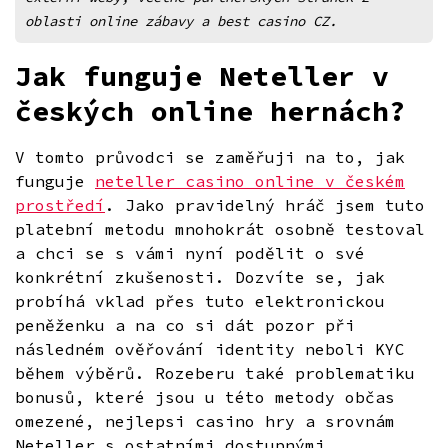
oblasti online zábavy a best casino CZ.
Jak funguje Neteller v
českých online hernách?
V tomto průvodci se zaměřuji na to, jak
funguje
neteller casino online v českém
prostředí
. Jako pravidelný hráč jsem tuto
platební metodu mnohokrát osobně testoval
a chci se s vámi nyní podělit o své
konkrétní zkušenosti. Dozvíte se, jak
probíhá vklad přes tuto elektronickou
peněženku a na co si dát pozor při
následném ověřování identity neboli KYC
během výběrů. Rozeberu také problematiku
bonusů, které jsou u této metody občas
omezené, nejlepsi casino hry a srovnám
Neteller s ostatními dostupnými