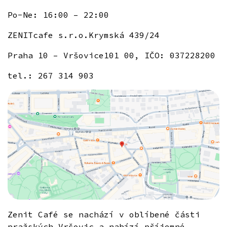
Po-Ne: 16:00 – 22:00
ZENITcafe s.r.o.
Krymská 439/24
Praha 10 – Vršovice
101 00, IČO: 037228200
tel.: 267 314 903
Zenit Café se nachází v oblíbené části
pražských Vršovic a nabízí příjemné