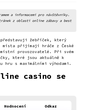
ramem a informacemi pro návštěvníky.
tránek z oblasti online zábavy a best
 představuji žebříček, který
í místa přijímají hráče z České
 místní provozovatelé. Při svém
íčky, které jsou aktuálně k
u hru s maximálními výhodami.
nline casino se
Hodnocení
Odkaz